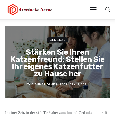
Home
GENERAL
Business
Stärken Sie Ihren
Katzenfreund: Stellen Sie
Health
Ihr eigenes Katzenfutter
zu Hause her
Lifestyle
BY
DIANNE HOLMES
FEBRUARY 19, 2024
Blogging
Technology
Blog
In einer Zeit, in der sich Tierhalter zunehmend Gedanken über die 