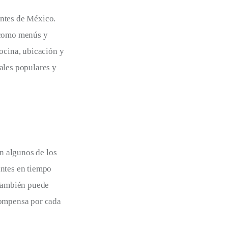
antes de México. 
 como menús y 
ocina, ubicación y 
ales populares y 
n algunos de los 
antes en tiempo 
 También puede 
compensa por cada 