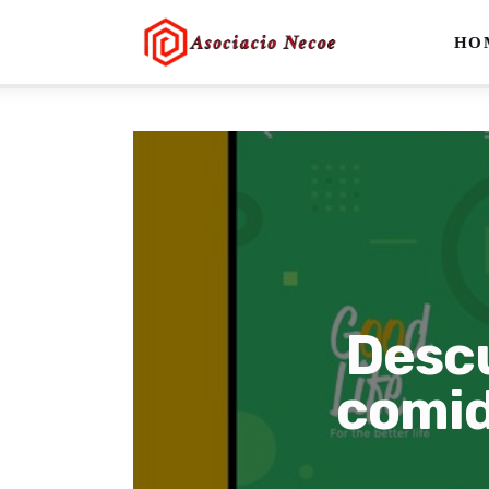
Home
HO
Business
Health
Lifestyle
Blogging
Technology
Descu
Blog
comid
Write For Us