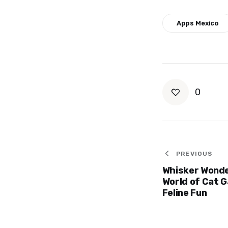
Apps Mexico
0
Post
PREVIOUS
Whisker Wonde
navigat
World of Cat 
Feline Fun