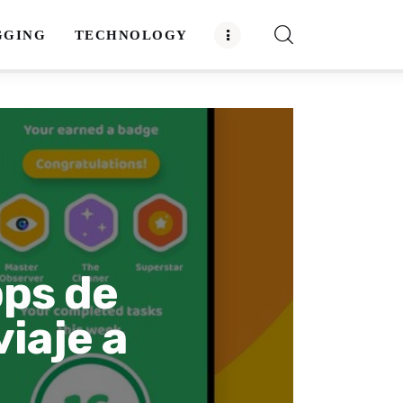
GGING
TECHNOLOGY
pps de
iaje a