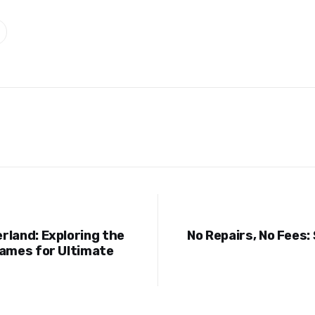
rland: Exploring the
No Repairs, No Fees: 
ion
Games for Ultimate